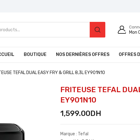
Conn
Mon 
CCUEIL
BOUTIQUE
NOS DERNIÈRES OFFRES
OFFRES D
TEUSE TEFAL DUAL EASY FRY & GRILL 8,3L EY901N10
FRITEUSE TEFAL DUAL
EY901N10
1,599.00
DH
Marque : Tefal