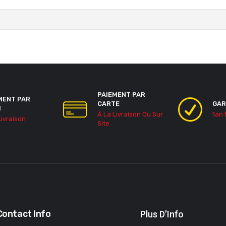
PAIEMENT PAR
MENT PAR
CARTE
GAR
H
À La Livraison Ou Sur
1an
Livraison
Site
Contact Info
Plus D’Info