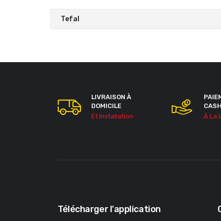
Tefal
LIVRAISON À
PAIE
DOMICILE
CAS
Et Installation
À La 
Télécharger l'application