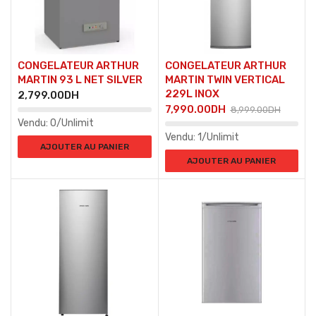
CONGELATEUR ARTHUR
CONGELATEUR ARTHUR
MARTIN 93 L NET SILVER
MARTIN TWIN VERTICAL
229L INOX
2,799.00
DH
7,990.00
DH
8,999.00
DH
Vendu:
0/Unlimit
Vendu:
1/Unlimit
AJOUTER AU PANIER
AJOUTER AU PANIER