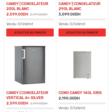
CANDY | CONGELATEUR
CANDY | CONGELATEUR
200L BLANC
290L BLANC
2,599.00
DH
3,099.00
DH
2,799.00
DH
Vendu:
0/Unlimit
Vendu:
0/Unlimit
AJOUTER AU PANIER
AJOUTER AU PANIER
CANDY | CONGELATEUR
CONG CANDY 140L GRIS
VERTICAL A+ SILVER
2,190.00
DH
2,599.00
DH
2,799.00
DH
Vendu:
0/Unlimit