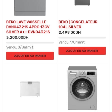
BEKO LAVE VAISSELLE
BEKO | CONGELATEUR
DVN04321S 4PRG 13CV
104L SILVER
SILVER A++ DVN04321S
2,499.00
DH
3,200.00
DH
Vendu:
1/Unlimit
Vendu:
0/Unlimit
AJOUTER AU PANIER
AJOUTER AU PANIER