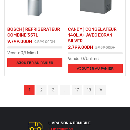
BOSCH | REFRIGERATEUR
CANDY | CONGELATEUR
COMBINE 357L
140L A+ AVEC ECRAN
SILVER
9,799.00
DH
9,899.00
DH
2,799.00
DH
2,999.00
DH
Vendu:
0/Unlimit
Vendu:
0/Unlimit
AJOUTER AU PANIER
AJOUTER AU PANIER
1
2
3
…
17
18
LIVRAISON À DOMICILE
Et Installation