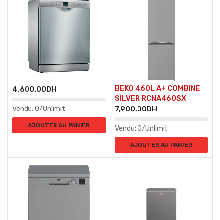
BEKO 460L A+ COMBINE
4,600.00
DH
SILVER RCNA460SX
Vendu:
0/Unlimit
7,900.00
DH
AJOUTER AU PANIER
Vendu:
0/Unlimit
AJOUTER AU PANIER