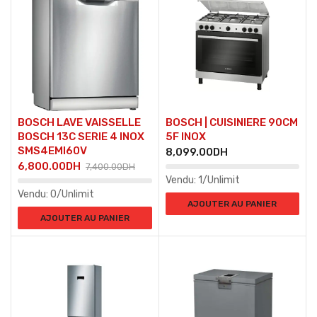
BOSCH LAVE VAISSELLE
BOSCH | CUISINIERE 90CM
BOSCH 13C SERIE 4 INOX
5F INOX
SMS4EMI60V
8,099.00
DH
6,800.00
DH
7,400.00
DH
Vendu:
1/Unlimit
Vendu:
0/Unlimit
AJOUTER AU PANIER
AJOUTER AU PANIER