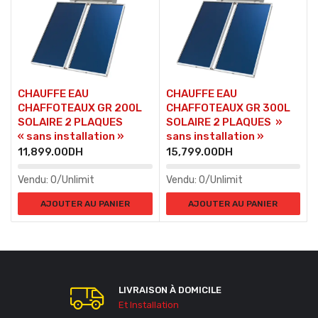
CHAUFFE EAU
CHAUFFE EAU
CHAFFOTEAUX GR 200L
CHAFFOTEAUX GR 300L
SOLAIRE 2 PLAQUES
SOLAIRE 2 PLAQUES »
« sans installation »
sans installation »
11,899.00
DH
15,799.00
DH
Vendu:
0/Unlimit
Vendu:
0/Unlimit
AJOUTER AU PANIER
AJOUTER AU PANIER
LIVRAISON À DOMICILE
Et Installation