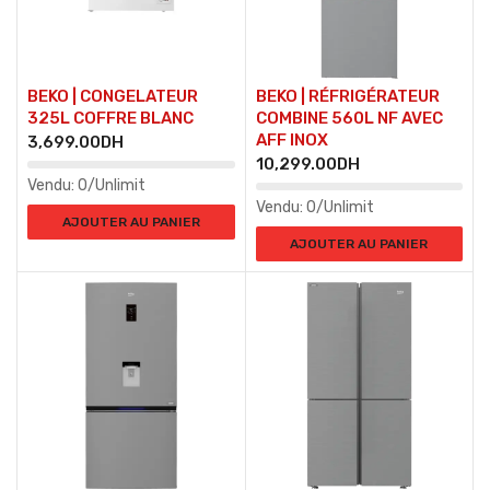
BEKO | CONGELATEUR
BEKO | RÉFRIGÉRATEUR
325L COFFRE BLANC
COMBINE 560L NF AVEC
AFF INOX
3,699.00
DH
10,299.00
DH
Vendu:
0/Unlimit
Vendu:
0/Unlimit
AJOUTER AU PANIER
AJOUTER AU PANIER