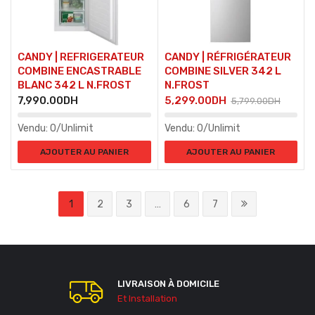
CANDY | REFRIGERATEUR
CANDY | RÉFRIGÉRATEUR
COMBINE ENCASTRABLE
COMBINE SILVER 342 L
BLANC 342 L N.FROST
N.FROST
7,990.00
DH
5,299.00
DH
5,799.00
DH
Vendu:
0/Unlimit
Vendu:
0/Unlimit
AJOUTER AU PANIER
AJOUTER AU PANIER
1
2
3
…
6
7
LIVRAISON À DOMICILE
Et Installation