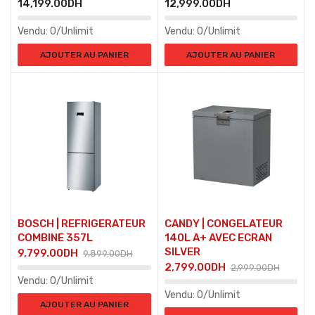
14,199.00
DH
12,999.00
DH
Vendu:
0/Unlimit
Vendu:
0/Unlimit
AJOUTER AU PANIER
AJOUTER AU PANIER
BOSCH | REFRIGERATEUR
CANDY | CONGELATEUR
COMBINE 357L
140L A+ AVEC ECRAN
SILVER
9,799.00
DH
9,899.00
DH
2,799.00
DH
2,999.00
DH
Vendu:
0/Unlimit
Vendu:
0/Unlimit
AJOUTER AU PANIER