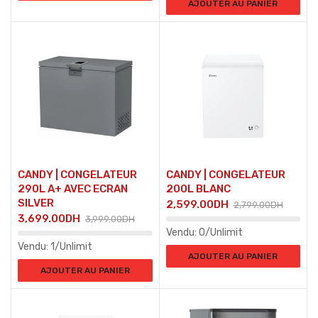
AJOUTER AU PANIER
CANDY | CONGELATEUR
CANDY | CONGELATEUR
290L A+ AVEC ECRAN
200L BLANC
SILVER
2,599.00
DH
2,799.00
DH
3,699.00
DH
3,999.00
DH
Vendu:
0/Unlimit
Vendu:
1/Unlimit
AJOUTER AU PANIER
AJOUTER AU PANIER