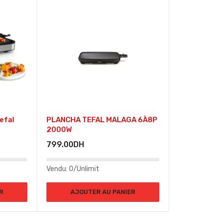
efal
PLANCHA TEFAL MALAGA 6À8P
2000W
799.00
DH
Vendu:
0/Unlimit
R
AJOUTER AU PANIER