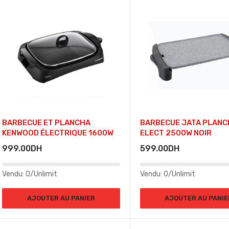
BARBECUE ET PLANCHA
BARBECUE JATA PLANC
KENWOOD ÉLECTRIQUE 1600W
ELECT 2500W NOIR
999.00
DH
599.00
DH
Vendu:
0/Unlimit
Vendu:
0/Unlimit
AJOUTER AU PANIER
AJOUTER AU PANIE