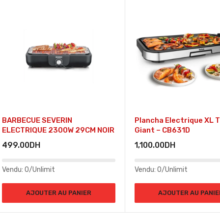
BARBECUE SEVERIN
Plancha Electrique XL T
ELECTRIQUE 2300W 29CM NOIR
Giant – CB631D
499.00
DH
1,100.00
DH
Vendu:
0/Unlimit
Vendu:
0/Unlimit
AJOUTER AU PANIER
AJOUTER AU PANIE