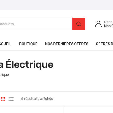
Conn
Mon 
CCUEIL
BOUTIQUE
NOS DERNIÈRES OFFRES
OFFRES D
 Électrique
trique
6 résultats affichés