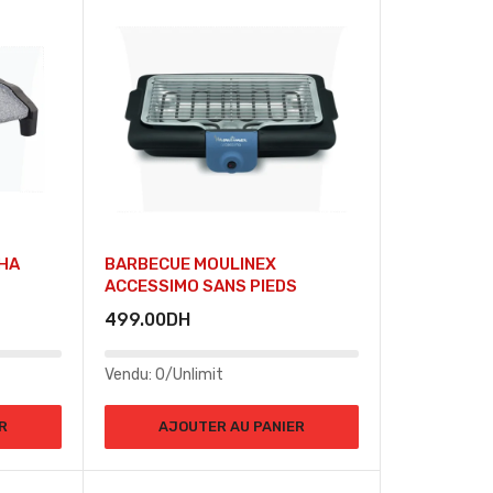
HA
BARBECUE MOULINEX
ACCESSIMO SANS PIEDS
499.00
DH
Vendu:
0/Unlimit
R
AJOUTER AU PANIER