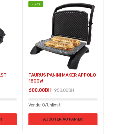
-
37
%
AST
TAURUS PANINI MAKER APPOLO
1800W
600.00
DH
950.00
DH
Vendu:
0/Unlimit
R
AJOUTER AU PANIER