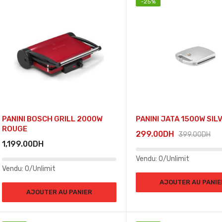
-
25
%
PANINI BOSCH GRILL 2000W
PANINI JATA 1500W SIL
ROUGE
299.00
DH
399.00
DH
1,199.00
DH
Vendu:
0/Unlimit
Vendu:
0/Unlimit
AJOUTER AU PANIE
AJOUTER AU PANIER