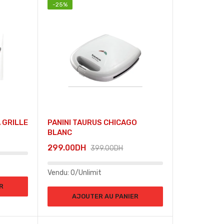
-
25
%
 GRILLE
PANINI TAURUS CHICAGO
BLANC
299.00
DH
399.00
DH
Vendu:
0/Unlimit
R
AJOUTER AU PANIER