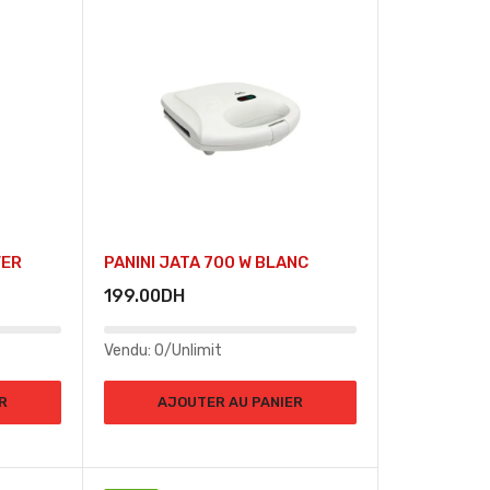
VER
PANINI JATA 700 W BLANC
199.00
DH
Vendu:
0/Unlimit
R
AJOUTER AU PANIER