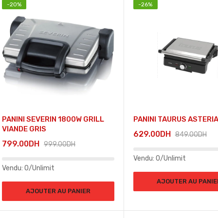
-
20
%
-
26
%
PANINI SEVERIN 1800W GRILL
PANINI TAURUS ASTERIA
VIANDE GRIS
629.00
DH
849.00
DH
799.00
DH
999.00
DH
Vendu:
0/Unlimit
Vendu:
0/Unlimit
AJOUTER AU PANIE
AJOUTER AU PANIER