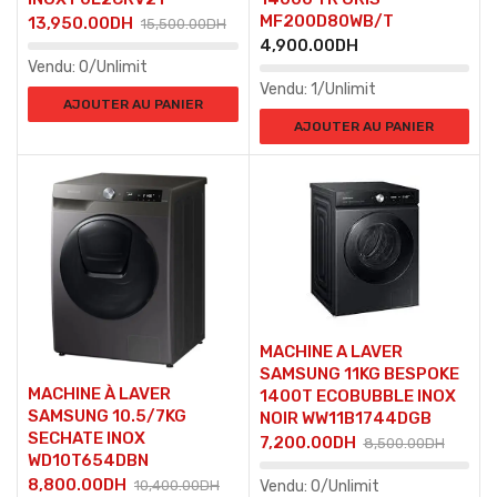
MF200D80WB/T
13,950.00
DH
15,500.00
DH
4,900.00
DH
Vendu:
0/Unlimit
Vendu:
1/Unlimit
AJOUTER AU PANIER
AJOUTER AU PANIER
MACHINE A LAVER
SAMSUNG 11KG BESPOKE
MACHINE À LAVER
1400T ECOBUBBLE INOX
SAMSUNG 10.5/7KG
NOIR WW11B1744DGB
SECHATE INOX
7,200.00
DH
8,500.00
DH
WD10T654DBN
8,800.00
DH
10,400.00
DH
Vendu:
0/Unlimit