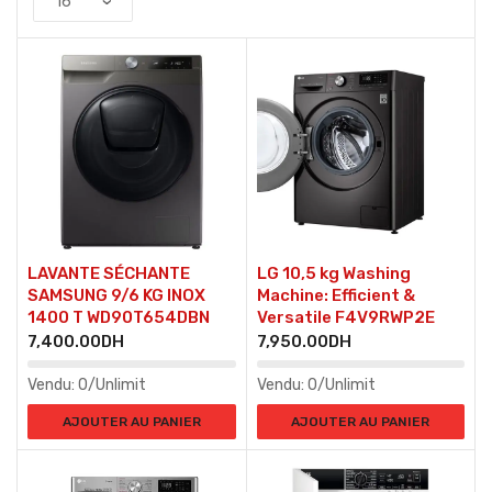
LAVANTE SÉCHANTE
LG 10,5 kg Washing
SAMSUNG 9/6 KG INOX
Machine: Efficient &
1400 T WD90T654DBN
Versatile F4V9RWP2E
7,400.00
DH
7,950.00
DH
Vendu:
0/Unlimit
Vendu:
0/Unlimit
AJOUTER AU PANIER
AJOUTER AU PANIER