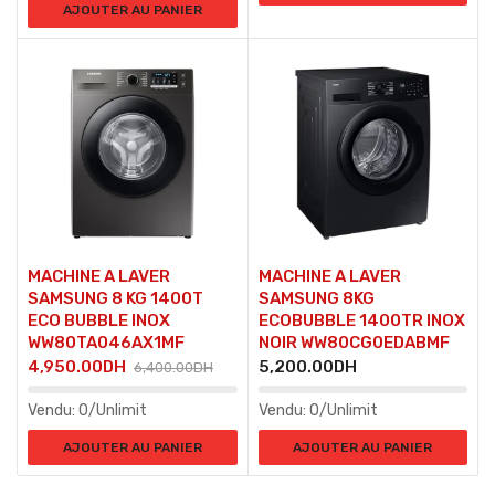
AJOUTER AU PANIER
MACHINE A LAVER
MACHINE A LAVER
SAMSUNG 8 KG 1400T
SAMSUNG 8KG
ECO BUBBLE INOX
ECOBUBBLE 1400TR INOX
WW80TA046AX1MF
NOIR WW80CG0EDABMF
4,950.00
DH
5,200.00
DH
6,400.00
DH
Vendu:
0/Unlimit
Vendu:
0/Unlimit
AJOUTER AU PANIER
AJOUTER AU PANIER