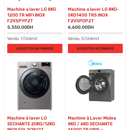
Machine a laver LG 8KG
Machine a laver LG 8KG-
1200 TR WIFI INOX
5KG1400 TRS INOX
F2V5PYP2T
F2V5PGP2T
5,350.00
DH
6,600.00
DH
Vendu:
1/Unlimit
Vendu:
0/Unlimit
AJOUTER AU PANIER
AJOUTER AU PANIER
Machine à laver LG
Machine à Laver Midea
SECHANTE 20KG/12KG
8KG / 6KG SECHANTE
INOX F0L2CRV2T
14000 TR GRIS –