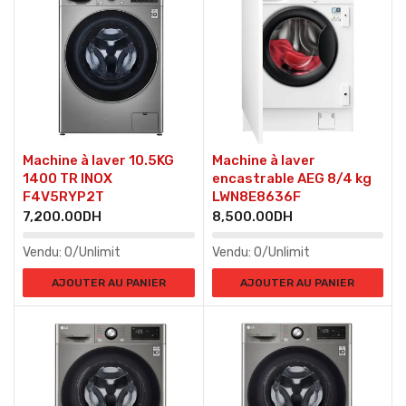
Machine à laver 10.5KG
Machine à laver
1400 TR INOX
encastrable AEG 8/4 kg
F4V5RYP2T
LWN8E8636F
7,200.00
DH
8,500.00
DH
Vendu:
0/Unlimit
Vendu:
0/Unlimit
AJOUTER AU PANIER
AJOUTER AU PANIER