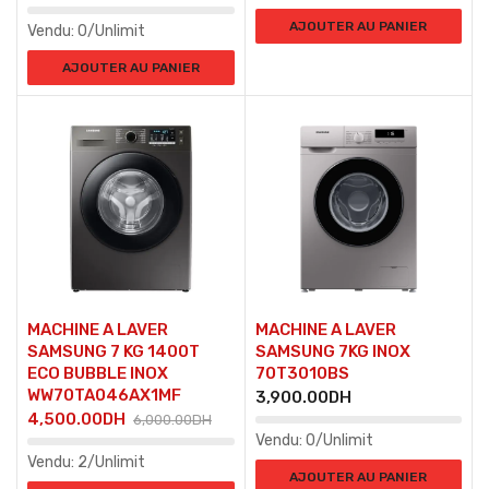
AJOUTER AU PANIER
Vendu:
0/Unlimit
AJOUTER AU PANIER
MACHINE A LAVER
MACHINE A LAVER
SAMSUNG 7 KG 1400T
SAMSUNG 7KG INOX
ECO BUBBLE INOX
70T3010BS
WW70TA046AX1MF
3,900.00
DH
4,500.00
DH
6,000.00
DH
Vendu:
0/Unlimit
Vendu:
2/Unlimit
AJOUTER AU PANIER