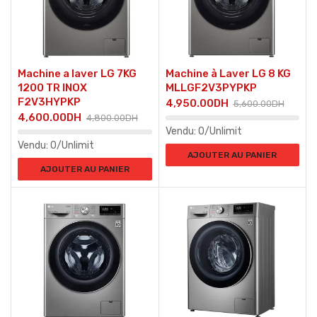
Machine a laver LG 7KG
Machine à Laver LG 8 KG
1200 TR INOX
MLLGF2V3PYPKP
F2V3HYPKP
4,950.00
DH
5,600.00
DH
4,600.00
DH
4,800.00
DH
Vendu:
0/Unlimit
Vendu:
0/Unlimit
AJOUTER AU PANIER
AJOUTER AU PANIER