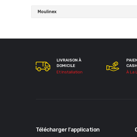
Moulinex
LIVRAISON À
PAIE
DOMICILE
CAS
Et Installation
À La 
Télécharger l'application