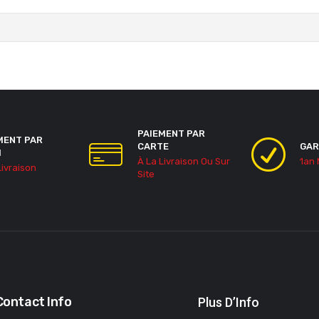
PAIEMENT PAR
MENT PAR
CARTE
GAR
H
À La Livraison Ou Sur
1an
Livraison
Site
Contact Info
Plus D’Info