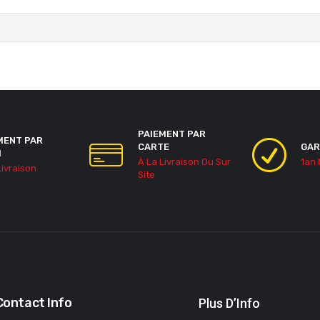
PAIEMENT PAR
MENT PAR
CARTE
GAR
H
À La Livraison Ou Sur
1an
Livraison
Site
Contact Info
Plus D’Info