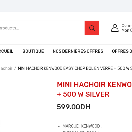
Conn
Mon 
CCUEIL
BOUTIQUE
NOS DERNIÈRES OFFRES
OFFRES D
achoir
MINI HACHOIR KENWOOD EASY CHOP BOL EN VERRE + 500 W 
MINI HACHOIR KENWO
+ 500 W SILVER
599.00
DH
MARQUE : KENWOOD .